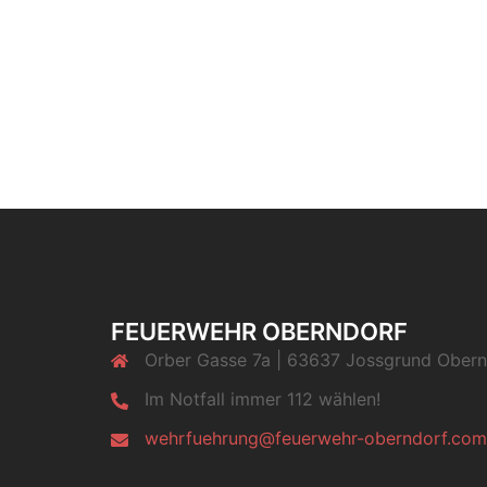
FEUERWEHR OBERNDORF
Orber Gasse 7a | 63637 Jossgrund Obern
Im Notfall immer 112 wählen!
wehrfuehrung@feuerwehr-oberndorf.com