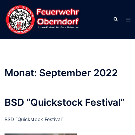
Zum
Inhalt
Suche
springen
Men
ums
Monat:
September 2022
BSD “Quickstock Festival”
BSD “Quickstock Festival”