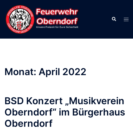
Zum
Inhalt
Suche
springen
Men
ums
Monat:
April 2022
BSD Konzert „Musikverein
Oberndorf“ im Bürgerhaus
Oberndorf