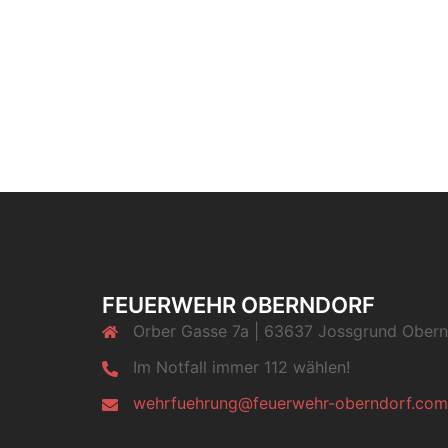
FEUERWEHR OBERNDORF
Orber Gasse 7a | 63637 Jossgrund Obern
Im Notfall immer 112 wählen!
wehrfuehrung@feuerwehr-oberndorf.com