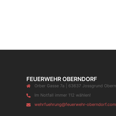
FEUERWEHR OBERNDORF
Orber Gasse 7a | 63637 Jossgrund Obern
Im Notfall immer 112 wählen!
wehrfuehrung@feuerwehr-oberndorf.com