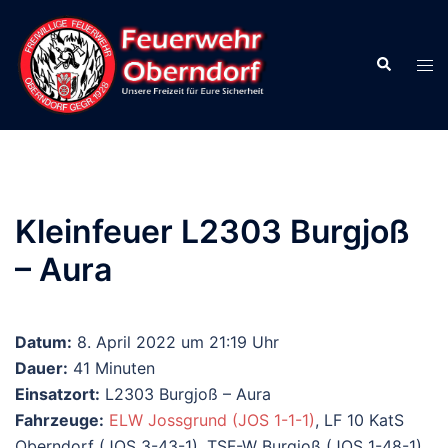
Zum
Inhalt
Suche
springen
Men
ums
Kleinfeuer L2303 Burgjoß
– Aura
Datum:
8. April 2022 um 21:19 Uhr
Dauer:
41 Minuten
Einsatzort:
L2303 Burgjoß – Aura
Fahrzeuge:
ELW Jossgrund (JOS 1-1-1)
, LF 10 KatS
Oberndorf (JOS 3-43-1), TSF-W Burgjoß (JOS 1-48-1)