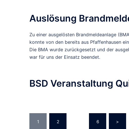
Auslösung Brandmeld
Zu einer ausgelösten Brandmeldeanlage (BMA
konnte von den bereits aus Pfaffenhausen ein
Die BMA wurde zurückgesetzt und der ausgelös
war für uns der Einsatz beendet.
BSD Veranstaltung Qui
Seitennummerie
1
2
…
6
>