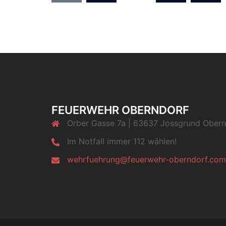
der
Beiträge
FEUERWEHR OBERNDORF
Orber Gasse 7a | 63637 Jossgrund Obern
Im Notfall immer 112 wählen!
wehrfuehrung@feuerwehr-oberndorf.com