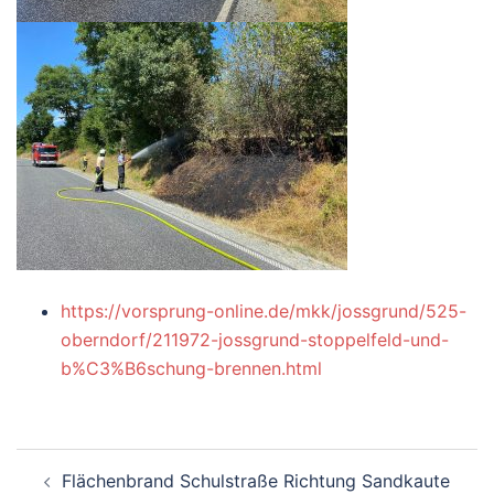
https://vorsprung-online.de/mkk/jossgrund/525-
oberndorf/211972-jossgrund-stoppelfeld-und-
b%C3%B6schung-brennen.html
Beitragsnavigation
Flächenbrand Schulstraße Richtung Sandkaute