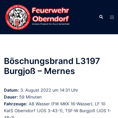
Zum
Inhalt
Suche
springen
Men
ums
Böschungsbrand L3197
Burgjoß – Mernes
Datum:
3. August 2022 um 14:31 Uhr
Dauer:
59 Minuten
Fahrzeuge:
AB Wasser (FW MKK 16-Wasser), LF 10
KatS Oberndorf (JOS 3-43-1), TSF-W Burgjoß (JOS 1-
48-1)