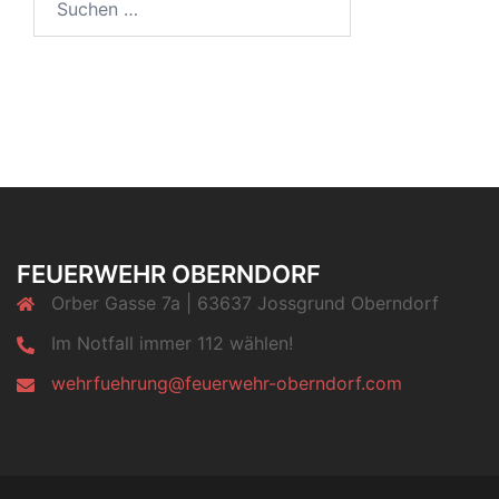
nach:
FEUERWEHR OBERNDORF
Orber Gasse 7a | 63637 Jossgrund Oberndorf
Im Notfall immer 112 wählen!
wehrfuehrung@feuerwehr-oberndorf.com