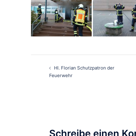
Beitragsnavigati
Hl. Florian Schutzpatron der
Feuerwehr
Schreibe einen K