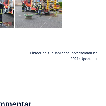
on
Einladung zur Jahreshauptversammlung
2021 (Update)
ommentar