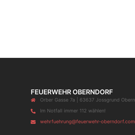
FEUERWEHR OBERNDORF
Orber Gasse 7a | 63637 Jossgrund Obern
Im Notfall immer 112 wählen!
wehrfuehrung@feuerwehr-oberndorf.com